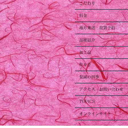
こだわり
料金
地方発送・取置予約
品種紹介
加工品
作り手
梨園の四季
アクセス・お問い合わせ
TOPICS
オンラインサイト