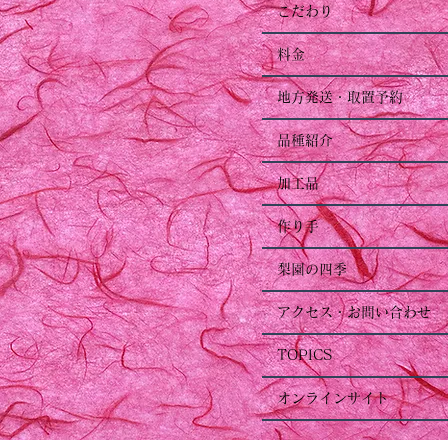
こだわり
料金
地方発送・取置予約
品種紹介
加工品
作り手
梨園の四季
アクセス・お問い合わせ
TOPICS
オンラインサイト