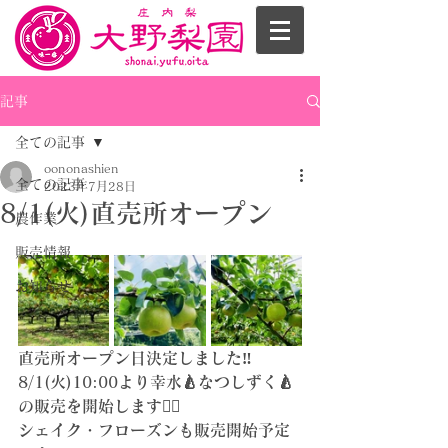
記事
全ての記事
oononashien
全ての記事
2023年7月28日
8/1(火)直売所オープン
農作業
販売情報
お知らせ
直売所オープン日決定しました‼️
8/1(火)10:00より幸水🍐なつしずく🍐
の販売を開始します💁‍♀️
シェイク・フローズンも販売開始予定