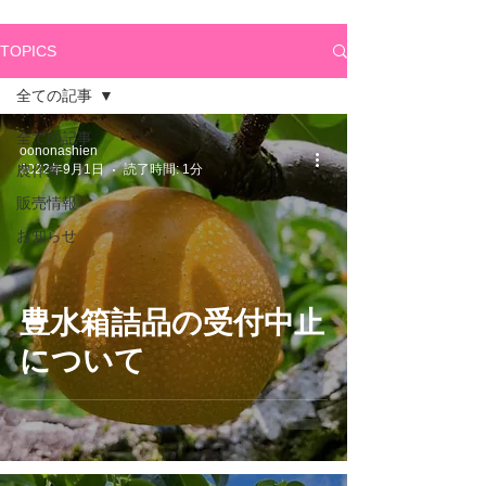
TOPICS
全ての記事
全ての記事
oononashien
農作業
2022年9月1日
読了時間: 1分
販売情報
お知らせ
豊水箱詰品の受付中止
について