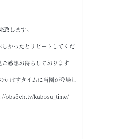
販売致します。
味しかったとリピートしてくだ
見ご感想お待ちしております！
3のかぼすタイムに当園が登場し
s://obs3ch.tv/kabosu_time/