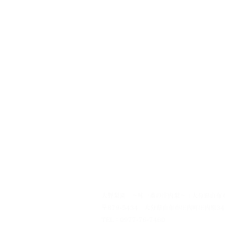
大野梨園 ～味一番の庄内梨～ | 大分県由布
〒879-5434 大分県由布市庄内町庄内原34
TEL：0977-76-7460