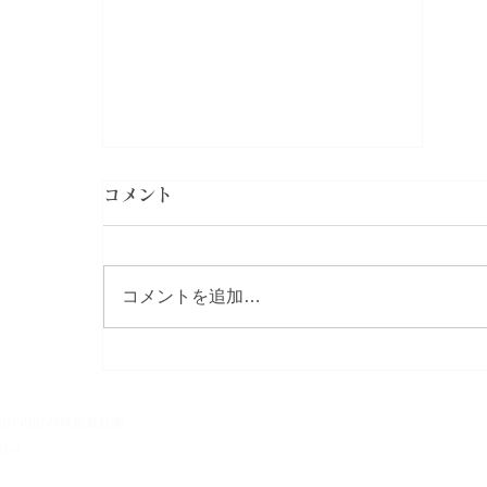
コメント
コメントを追加…
8/9(日)臨時休業します。
市庄内町の無袋梨農園​
9-4