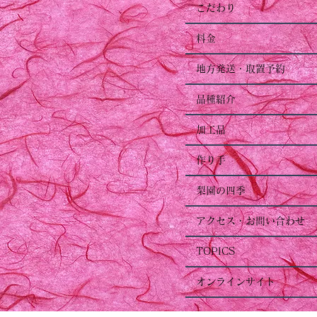
こだわり
料金
地方発送・取置予約
品種紹介
加工品
作り手
梨園の四季
アクセス・お問い合わせ
TOPICS
オンラインサイト