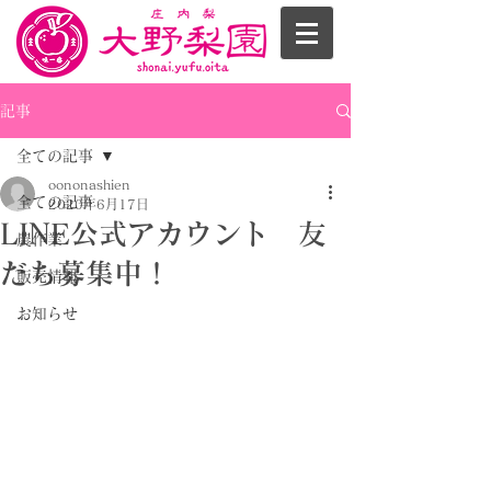
記事
全ての記事
oononashien
全ての記事
2020年6月17日
LINE公式アカウント 友
農作業
だち募集中！
販売情報
お知らせ