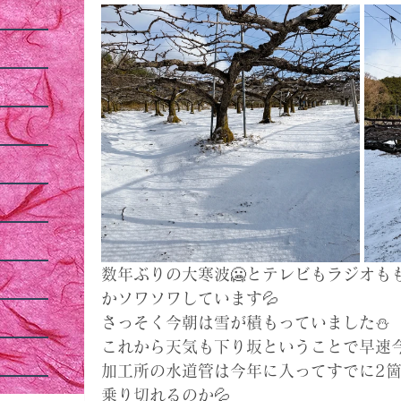
数年ぶりの大寒波🥶とテレビもラジオも
かソワソワしています💦
さっそく今朝は雪が積もっていました⛄️
これから天気も下り坂ということで早速今
加工所の水道管は今年に入ってすでに2箇
乗り切れるのか💦