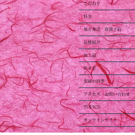
こだわり
料金
地方発送・取置予約
品種紹介
加工品
作り手
梨園の四季
アクセス・お問い合わせ
TOPICS
オンラインサイト