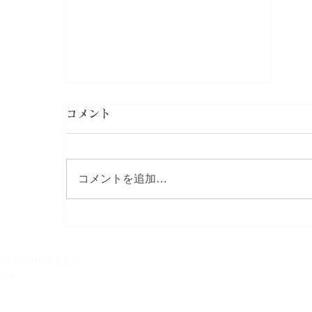
コメント
コメントを追加…
【最新】出荷・注文受付状況
のお知らせ
市庄内町の無袋梨農園​
9-4