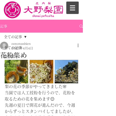
記事
全ての記事
oononashien
全ての記事
2025年4月4日
花粉集め
農作業
販売情報
お知らせ
梨の花の季節がやってきました🌸
当園では人工授粉を行うので、花粉を
取るための花を集めます😊
先週の夏日で開花が進んだので、今週
からずっとスタンバイしてましたが、