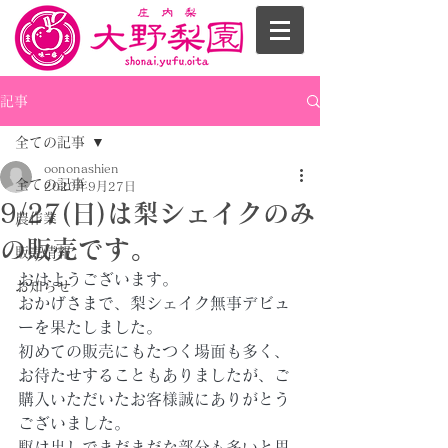
記事
全ての記事
oononashien
全ての記事
2020年9月27日
9/27(日)は梨シェイクのみ
農作業
の販売です。
販売情報
おはようございます。
お知らせ
おかげさまで、梨シェイク無事デビュ
ーを果たしました。
初めての販売にもたつく場面も多く、
お待たせすることもありましたが、ご
購入いただいたお客様誠にありがとう
ございました。
駆け出しでまだまだな部分も多いと思