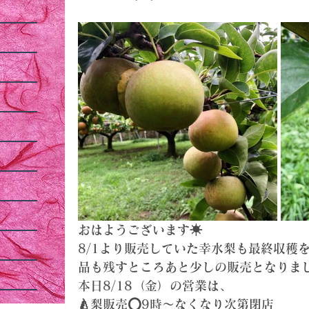
おはようございます☀
8/1より販売していた幸水梨も最終収穫
品も残すところあと少しの販売となりました🙇
本日8/18（金）の営業は、
🍐梨販売⭕️9時〜なくなり次第閉店