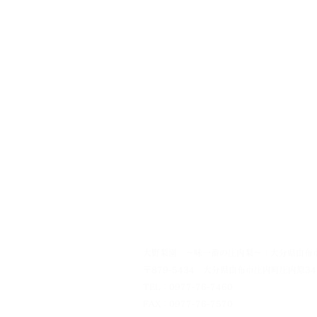
大野梨園 ～味一番の庄内梨～ | 大分県由布
〒879-5434 大分県由布市庄内町庄内原34
TEL：0977-76-7460
FAX：0977-76-7570