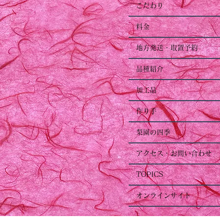
こだわり
料金
地方発送・取置予約
品種紹介
加工品
作り手
梨園の四季
アクセス・お問い合わせ
TOPICS
オンラインサイト