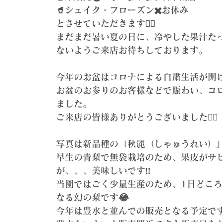
🥤シェイク・フローズン✖️お休み
とさせていただきます🙇‍♀️
まだまだ暑い夏の日に、冷やした果汁たっ
ないようご来店お待ちしております。
今年のお盆はコロナによる自粛生活が開
お盆のお参りのお客様などで賑わい、コ
ました。
ご来店の皆様ありがとうございました🙇‍♀️
写真は新品種の『秋麗（しゃゅうれい）』
早生の青梨で無袋栽培のため、果皮がサ
が、、、美味しいです‼️
当園ではごく少量生産のため、1日どこ
なる幻の梨です😂
今年は豊水と並んでの販売となる予定で