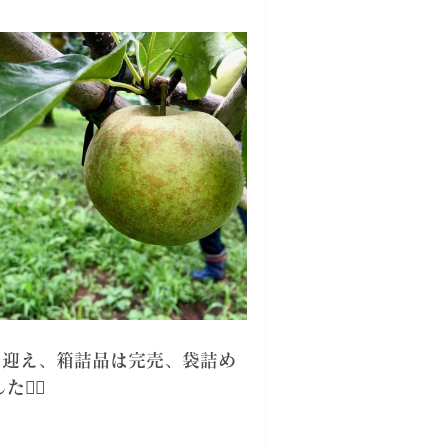
を迎え、箱詰品は完売、袋詰め
‍♀️