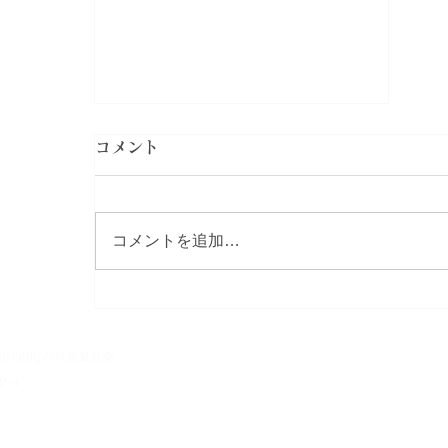
コメント
コメントを追加…
8/9(日)臨時休業します。
市庄内町の無袋梨農園​
9-4