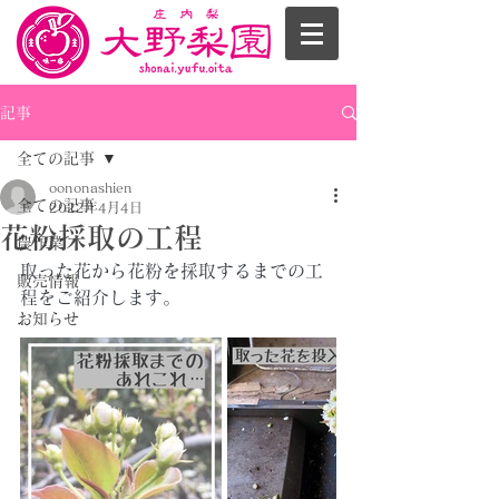
記事
全ての記事
oononashien
全ての記事
2022年4月4日
花粉採取の工程
農作業
取った花から花粉を採取するまでの工
販売情報
程をご紹介します。
お知らせ