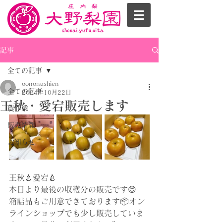
記事
全ての記事
oononashien
全ての記事
2024年10月22日
王秋・愛宕販売します
農作業
販売情報
お知らせ
王秋🍐愛宕🍐
本日より最後の収穫分の販売です😊
箱詰品もご用意できております📦オン
ラインショップでも少し販売していま