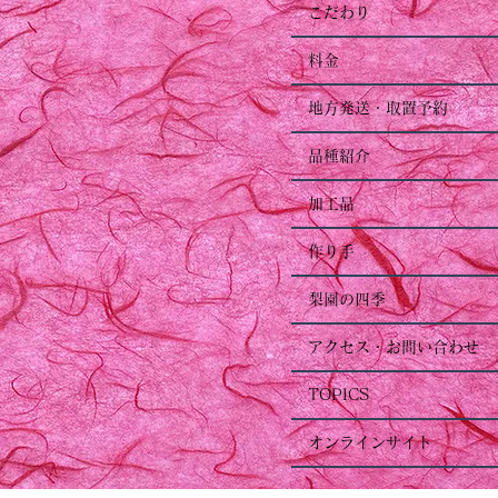
こだわり
料金
地方発送・取置予約
品種紹介
加工品
作り手
梨園の四季
アクセス・お問い合わせ
TOPICS
オンラインサイト