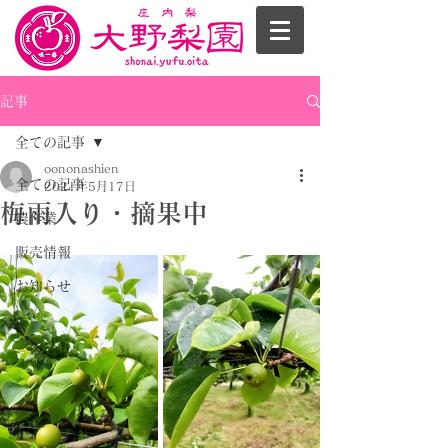
記事
全ての記事
oononashien
全ての記事
2021年5月17日
梅雨入り・摘果中
農作業
販売情報
お知らせ