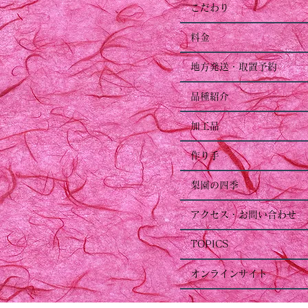
こだわり
料金
地方発送・取置予約
品種紹介
加工品
作り手
梨園の四季
アクセス・お問い合わせ
TOPICS
オンラインサイト