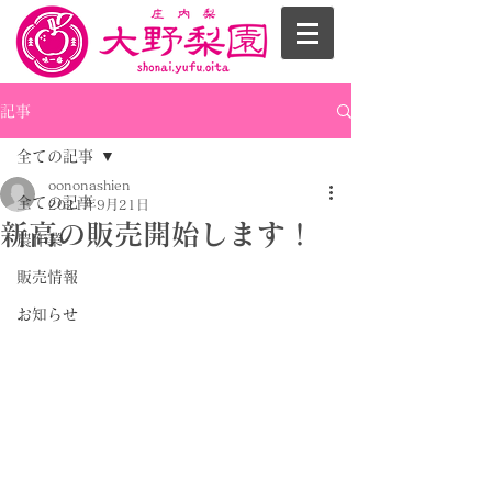
記事
全ての記事
oononashien
全ての記事
2021年9月21日
新高の販売開始します！
農作業
販売情報
お知らせ