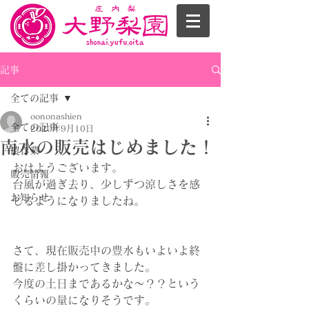
記事
全ての記事
oononashien
全ての記事
2020年9月10日
南水の販売はじめました！
農作業
おはようございます。
販売情報
台風が過ぎ去り、少しずつ涼しさを感
お知らせ
じるようになりましたね。
さて、現在販売中の豊水もいよいよ終
盤に差し掛かってきました。
今度の土日まであるかな～？？という
くらいの量になりそうです。