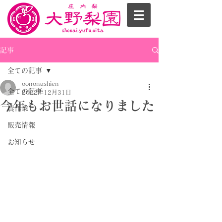
記事
全ての記事
oononashien
全ての記事
2022年12月31日
今年もお世話になりました
農作業
販売情報
お知らせ