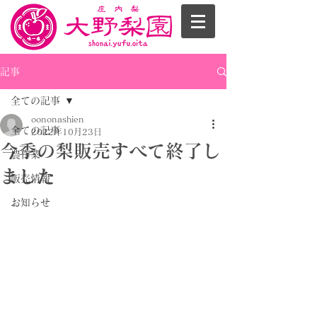
記事
全ての記事
oononashien
全ての記事
2022年10月23日
今季の梨販売すべて終了し
農作業
ました
販売情報
お知らせ