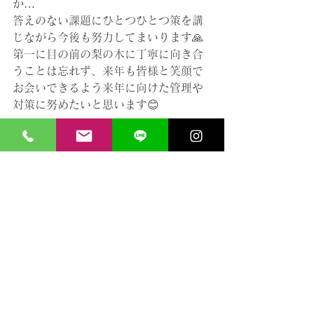
か…
答えのない課題にひとつひとつ策を講
じながら今後も努力してまいります🙏
第一に目の前の梨の木に丁寧に向き合
うことは忘れず、来年も皆様と笑顔で
お会いできるよう来年に向けた管理や
対策に努めたいと思います😊
今後とも変わらぬお引き立てのほどど
うぞよろしくお願いいたします🙇‍♀️
すべて表示
最新記事