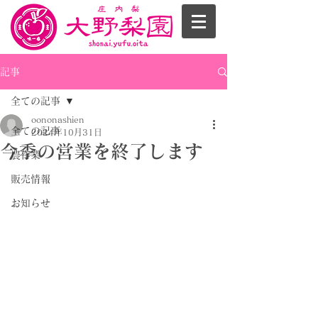
記事
全ての記事
oononashien
全ての記事
2024年10月31日
今季の営業を終了します
農作業
販売情報
お知らせ