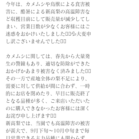
今年は、カメムシや鳥獣による食害被
害に、酷暑による新高梨の高温障害な
ど収穫目前にして販売量が減少してし
まい、営業日数が少なくお客様にはご
迷惑をおかけいたしました🙇‍♀️💦大変申
し訳ございませんでした🙇‍♀️
カメムシに関しては、春先から大量発
生の警鐘もあり、適切な防除ができた
おかげかあまり被害なく済みました😮‍💨
その一方で産地全体の梨不足により、
需要に対して供給が間に合わず、一時
的にお店を閉めたり、早目に販売終了
となる品種が多く、ご来店いただいた
のに購入できなかったお客様には深く
お詫び申し上げます🙇‍♀️
新高梨では、当園でも高温障害の被害
が甚大で、9月下旬～10月中旬まで毎
日営業できる主力品種にも関わらず、