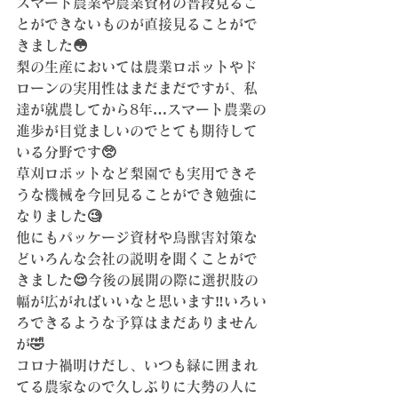
スマート農業や農業資材の普段見るこ
とができないものが直接見ることがで
きました😳
梨の生産においては農業ロボットやド
ローンの実用性はまだまだですが、私
達が就農してから8年…スマート農業の
進歩が目覚ましいのでとても期待して
いる分野です🥺
草刈ロボットなど梨園でも実用できそ
うな機械を今回見ることができ勉強に
なりました🧐
他にもパッケージ資材や鳥獣害対策な
どいろんな会社の説明を聞くことがで
きました😌今後の展開の際に選択肢の
幅が広がればいいなと思います‼️いろい
ろできるような予算はまだありません
が🤣
コロナ禍明けだし、いつも緑に囲まれ
てる農家なので久しぶりに大勢の人に