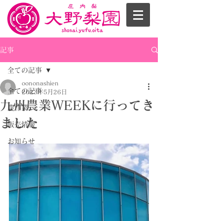
記事
全ての記事
oononashien
全ての記事
2023年5月26日
九州農業WEEKに行ってき
農作業
ました
販売情報
お知らせ