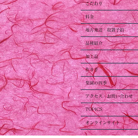
こだわり
料金
地方発送・取置予約
品種紹介
加工品
作り手
梨園の四季
アクセス・お問い合わせ
TOPICS
オンラインサイト