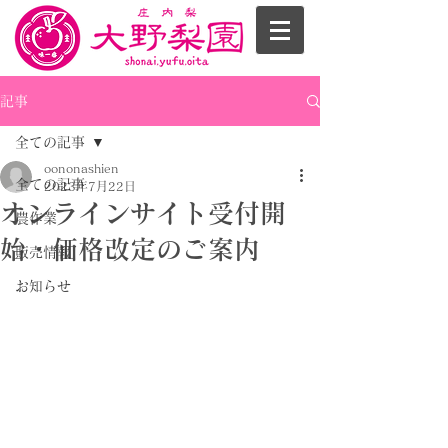
記事
全ての記事
oononashien
全ての記事
2023年7月22日
オンラインサイト受付開
農作業
始・価格改定のご案内
販売情報
お知らせ