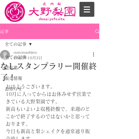
記事
全ての記事
oononashien
全ての記事
2020年10月3日
なしスタンプラリー開催終
農作業
了！
販売情報
おはようございます。
お知らせ
10月に入ってからはお休みせず営業で
きている大野梨園です。
新高もいよいよ収穫終盤で、来週のど
こかで終了するのではないかと思って
おります。
今日も新高と梨シェイクを通常通り販
売致します。